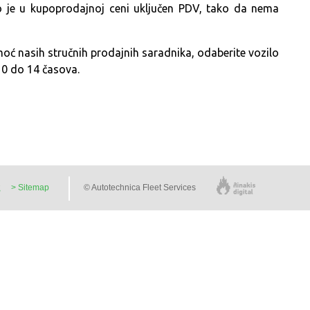
o je u kupoprodajnoj ceni uključen PDV, tako da nema
ć nasih stručnih prodajnih saradnika, odaberite vozilo
10 do 14 časova.
ς
> Sitemap
©
Autotechnica Fleet Services