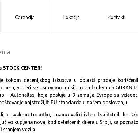
Garancija
Lokacija
Kontakt
ama
na STOCK CENTER!
je tokom decenijskog iskustva u oblasti prodaje korišćenih
tnera, vodeći se osnovnom misijom da budemo SIGURAN IZBO
up – Autohellas, koja posluje u 9 zemalja Evrope sa višedec
poštovanje najstrožijih EU standarda u našem poslovanju.
i, u svakom trenutku, imamo veliki izbor kvalitetnih korišćen
ljučivo kupljena nova, kod ovlašćenih dilera u Srbiji, sa po
i stanjem vozila.