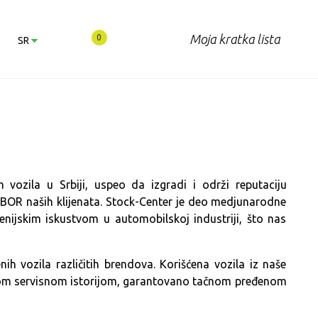
Moja kratka lista
0
SR
EN
SR
 vozila u Srbiji, uspeo da izgradi i održi reputaciju
R naših klijenata. Stock-Center je deo medjunarodne
enijskim iskustvom u automobilskoj industriji, što nas
ih vozila različitih brendova. Korišćena vozila iz naše
znatom servisnom istorijom, garantovano tačnom pređenom