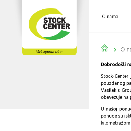
O nama
O n
Vaš siguran izbor
Dobrodošli 
Stock-Center 
pouzdanog par
Vasilakis Gro
obavezuje na 
U našoj ponud
ponude su isk
kilometražom 