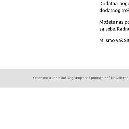
Dodatna pogod
dodatnog troš
Možete nas po
za sebe. Radn
Mi smo vaš S
Ostanimo u kontaktu! Registrujte se i primajte naš Newsletter