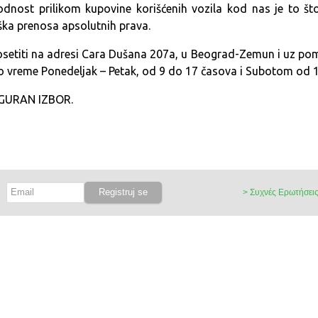
nost prilikom kupovine korišćenih vozila kod nas je to št
ka prenosa apsolutnih prava.
setiti na adresi Cara Dušana 207a, u Beograd-Zemun i uz pomo
o vreme Ponedeljak – Petak, od 9 do 17 časova i Subotom od 
IGURAN IZBOR.
> Συχνές Ερωτήσει